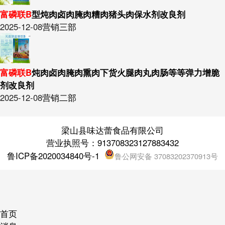
富磷联B
型炖肉卤肉腌肉糟肉猪头肉保水剂改良剂
2025-12-08
营销三部
富磷联B
炖肉卤肉腌肉熏肉下货火腿肉丸肉肠等等弹力增脆
剂改良剂
2025-12-08
营销二部
梁山县味达蕾食品有限公司
营业执照号：913708323127883432
鲁ICP备2020034840号-1
鲁公网安备 37083202370913号
首页