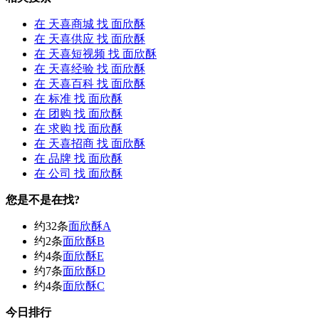
在
天喜商城
找 面欣酥
在
天喜供应
找 面欣酥
在
天喜短视频
找 面欣酥
在
天喜经验
找 面欣酥
在
天喜百科
找 面欣酥
在
标准
找 面欣酥
在
团购
找 面欣酥
在
求购
找 面欣酥
在
天喜招商
找 面欣酥
在
品牌
找 面欣酥
在
公司
找 面欣酥
您是不是在找?
约32条
面欣酥A
约2条
面欣酥B
约4条
面欣酥E
约7条
面欣酥D
约4条
面欣酥C
今日排行