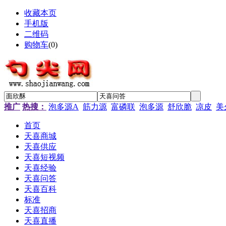
收藏本页
手机版
二维码
购物车
(
0
)
推广
热搜：
泡多源A
筋力源
富磷联
泡多源
舒欣脆
凉皮
美
首页
天喜商城
天喜供应
天喜短视频
天喜经验
天喜问答
天喜百科
标准
天喜招商
天喜直播