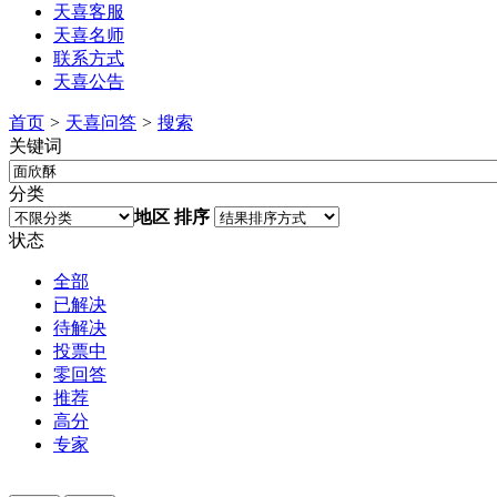
天喜客服
天喜名师
联系方式
天喜公告
首页
>
天喜问答
>
搜索
关键词
分类
地区
排序
状态
全部
已解决
待解决
投票中
零回答
推荐
高分
专家