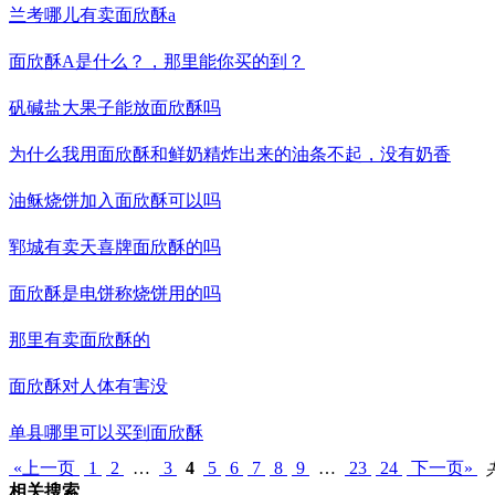
兰考哪儿有卖
面欣酥
a
面欣酥
A是什么？，那里能你买的到？
矾碱盐大果子能放
面欣酥
吗
为什么我用
面欣酥
和鲜奶精炸出来的油条不起，没有奶香
油稣烧饼加入
面欣酥
可以吗
郓城有卖天喜牌
面欣酥
的吗
面欣酥
是电饼称烧饼用的吗
那里有卖
面欣酥
的
面欣酥
对人体有害没
单县哪里可以买到
面欣酥
«上一页
1
2
…
3
4
5
6
7
8
9
…
23
24
下一页»
相关搜索