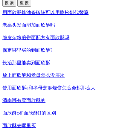
用
面欣酥
炸油条碳铵可以用膨松剂代替嘛
老高头发面能加
面欣酥
吗
脆皮杂粮煎饼面配方有
面欣酥
吗
保定哪里买的到
面欣酥
?
长治那里能卖到
面欣酥
放上
面欣酥
和孝母怎么没层次
使用
面欣酥
a和孝母芝麻烧饼怎么会起那么大
渭南哪有卖
面欣酥
的
面欣酥
c和
面欣酥
H的区别
面欣酥
去哪里买