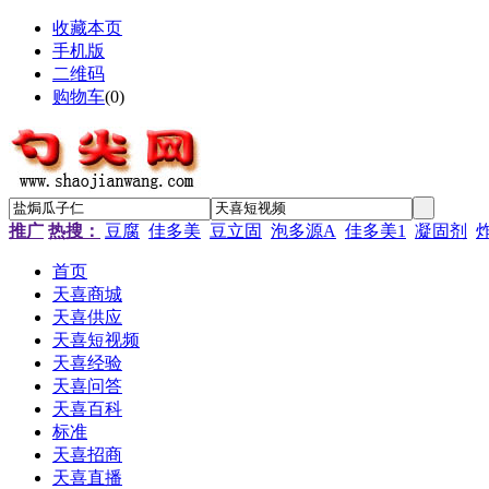
收藏本页
手机版
二维码
购物车
(
0
)
推广
热搜：
豆腐
佳多美
豆立固
泡多源A
佳多美1
凝固剂
首页
天喜商城
天喜供应
天喜短视频
天喜经验
天喜问答
天喜百科
标准
天喜招商
天喜直播