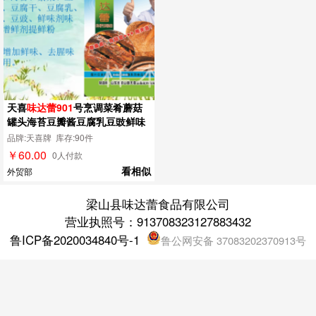
天喜
味达蕾901
号烹调菜肴蘑菇
罐头海苔豆瓣酱豆腐乳豆豉鲜味
剂
品牌:天喜牌 库存:90件
￥60.00
0人付款
看相似
外贸部
梁山县味达蕾食品有限公司
营业执照号：913708323127883432
鲁ICP备2020034840号-1
鲁公网安备 37083202370913号