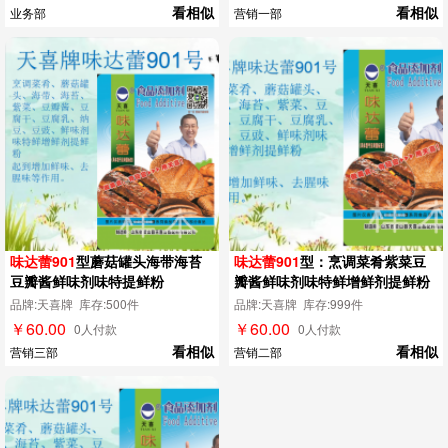
看相似
看相似
业务部
营销一部
味达蕾901
型蘑菇罐头海带海苔
味达蕾901
型：烹调菜肴紫菜豆
豆瓣酱鲜味剂味特提鲜粉
瓣酱鲜味剂味特鲜增鲜剂提鲜粉
品牌:天喜牌 库存:500件
品牌:天喜牌 库存:999件
￥60.00
￥60.00
0人付款
0人付款
看相似
看相似
营销三部
营销二部