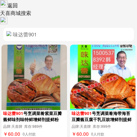
返回
天喜商城搜索
味达蕾901
号烹调菜肴紫菜豆瓣
味达蕾901
号烹调菜肴海带海苔
酱鲜味剂味特鲜增鲜剂提鲜粉
豆瓣酱豆腐干乳豆豉增鲜剂提鲜
粉
品牌:天喜牌 库存:989件
品牌:天喜牌 库存:999件
￥60.00
￥60.00
0人付款
0人付款