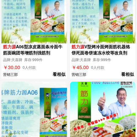
筋力源
A06型凉皮蒸面条冷面牛
筋力源
V型烤冷面烤面筋机器烙
筋面碗团等增筋剂强筋剂
饼死面卷饼速冻水饺等改良剂
品牌:天喜牌 库存:999件
品牌:天喜牌 库存:999件
￥30.00
￥45.00
0人付款
0人付款
看相似
看相似
营销三部
营销三部