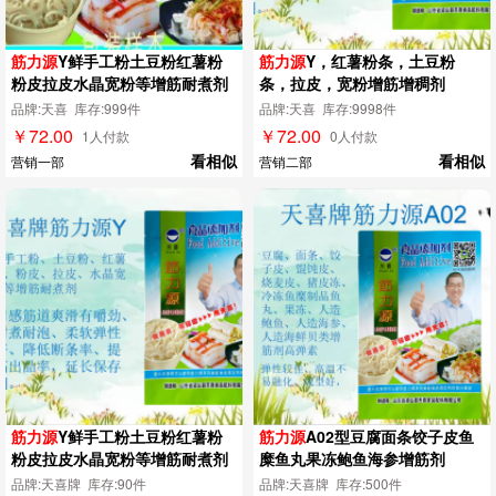
筋力源
Y鲜手工粉土豆粉红薯粉
筋力源
Y，红薯粉条，土豆粉
粉皮拉皮水晶宽粉等增筋耐煮剂
条，拉皮，宽粉增筋增稠剂
品牌:天喜 库存:999件
品牌:天喜 库存:9998件
￥72.00
￥72.00
1人付款
0人付款
看相似
看相似
营销一部
营销二部
筋力源
Y鲜手工粉土豆粉红薯粉
筋力源
A02型豆腐面条饺子皮鱼
粉皮拉皮水晶宽粉等增筋耐煮剂
糜鱼丸果冻鲍鱼海参增筋剂
品牌:天喜牌 库存:90件
品牌:天喜牌 库存:500件