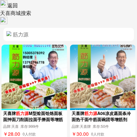
返回
天喜商城搜索
天喜牌
筋力源
M型烩面饸烙面板
天喜牌
筋力源
A06凉皮蒸面条冷
面抻面刀削面拉面手擀面等增筋
面热干面牛筋面碗团等增筋剂
剂
品牌:天喜 库存:999件
品牌:天喜牌 库存:50件
￥28.00
￥30.00
0人付款
0人付款