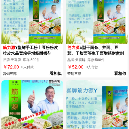
筋力源
Y型鲜手工粉土豆粉粉皮
筋力源
E型干面条、挂面、豆
拉皮水晶宽粉等增筋耐煮剂
萁、干烩面等生干面增筋耐煮剂
品牌:天喜牌 库存:500件
品牌:天喜牌 库存:500件
￥72.00
￥52.00
0人付款
0人付款
看相似
看相似
营销三部
营销三部