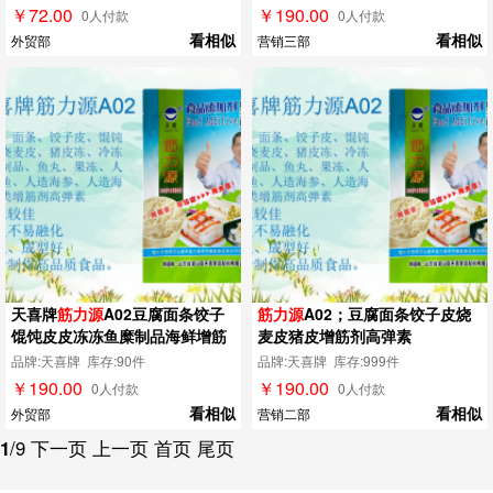
￥72.00
￥190.00
0人付款
0人付款
看相似
看相似
外贸部
营销三部
天喜牌
筋力源
A02豆腐面条饺子
筋力源
A02；豆腐面条饺子皮烧
馄饨皮皮冻冻鱼糜制品海鲜增筋
麦皮猪皮增筋剂高弹素
剂
品牌:天喜牌 库存:90件
品牌:天喜牌 库存:999件
￥190.00
￥190.00
0人付款
0人付款
看相似
看相似
外贸部
营销二部
1
/9
下一页
上一页
首页
尾页