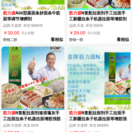
筋力源
A06型蒸面条炒面条牛筋
筋力源
N复配拉面剂手工拉面手
面等调节增稠剂
工新疆拉条子机器拉面等增筋剂
品牌:天喜牌 库存:9999件
品牌:天喜 库存:999件
￥30.00
￥29.00
0人付款
0人付款
看相似
看相似
营销二部
营销一部
筋力源
N复配拉面剂速溶蓬灰手
筋力源
N复配拉面剂手工拉面手
工拉面拉条子机器拉面增筋强筋
工新疆拉条子机器拉面等增筋强
剂
筋剂
品牌:天喜牌 库存:50件
品牌:天喜牌 库存:9999件