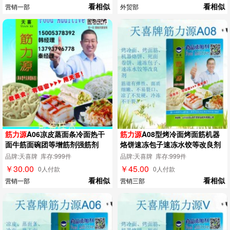
看相似
看相似
营销一部
外贸部
筋力源
A06凉皮蒸面条冷面热干
筋力源
A08型烤冷面烤面筋机器
面牛筋面碗团等增筋剂强筋剂
烙饼速冻包子速冻水饺等改良剂
品牌:天喜牌 库存:999件
品牌:天喜牌 库存:999件
￥30.00
￥45.00
0人付款
0人付款
看相似
看相似
营销一部
营销三部