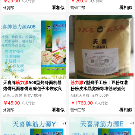
￥29.00
￥29.00
0人付款
0人付款
看相似
看相似
外贸部
营销二部
天喜牌
筋力源
A08型烤冷面机器
筋力源
Y型鲜手工粉土豆粉红薯
烙饼死面卷饼速冻包子水饺改良
粉粉皮水晶宽粉等增筋耐煮剂
剂
品牌:天喜牌 库存:100件
品牌:天喜牌 库存:500件
￥45.00
￥1760.00
0人付款
0人付款
看相似
看相似
外贸部
营销三部