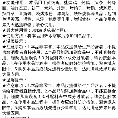
★功能作用： 本品用于黄焖鸡、盐焗鸡、烤鸭、辣条、烤冷
面、油炸蚕豆、饼干、烤鸡、炸鸡、烤鸽子、烤鹅、烤鸡翅、
辣白菜、豆瓣酱、烧烤撒粉、炸鸡架、铁板烧鸭等食品，起到
色泽黄亮、增稠、悬浮、稳定等作用，增强食欲。本品使用色
素为天然提取物，放心使用。
★最大使用量：
3g/kg(以成品计算)。
★使用方法：
将本品用热水溶解后添加到食品中。
★温馨提示：
★注意事项：1.本品非零售。本品仅提供给生产经营者，不提
供给消费者直接使用。2.本品只能添加到食品中，不能直接食
用。谨防儿童误食！3.对配料表中成分过敏者，请勿接触本
品。4.在使用本品过程中，操作者应做好防护措施，避免溅入
眼中。5.购买本品后必须先进行少量试用，达到满意效果后再
大量应用。
★温馨提示：
★注意事项：1.本品非零售。本品仅提供给生产经营者，不提
供给消费者直接使用。2.本品只能添加到食品中，不能直接食
用。谨防儿童误食！3.对配料表中成分过敏者，请勿接触本
品。4.在使用本品过程中，操作者应做好防护措施，避免溅入
眼中。5.购买本品后必须先进行少量试用，达到满意效果后再
大量应用。