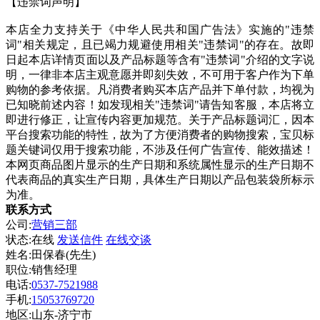
【违禁词声明】
本店全力支持关于《中华人民共和国广告法》实施的"违禁
词"相关规定，且已竭力规避使用相关"违禁词"的存在。故即
日起本店详情页面以及产品标题等含有"违禁词"介绍的文字说
明，一律非本店主观意愿并即刻失效，不可用于客户作为下单
购物的参考依据。凡消费者购买本店产品并下单付款，均视为
已知晓前述内容！如发现相关"违禁词"请告知客服，本店将立
即进行修正，让宣传内容更加规范。关于产品标题词汇，因本
平台搜索功能的特性，故为了方便消费者的购物搜索，宝贝标
题关键词仅用于搜索功能，不涉及任何广告宣传、能效描述！
本网页商品图片显示的生产日期和系统属性显示的生产日期不
代表商品的真实生产日期，具体生产日期以产品包装袋所标示
为准。
联系方式
公司:
营销三部
状态:
在线
发送信件
在线交谈
姓名:田保春(先生)
职位:销售经理
电话:
0537-7521988
手机:
15053769720
地区:山东-济宁市