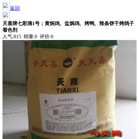
返回
天喜牌七彩滴1号；黄焖鸡、盐焗鸡、烤鸭、辣条饼干烤鸽子
着色剂
人气:815 销量:0 评价:0