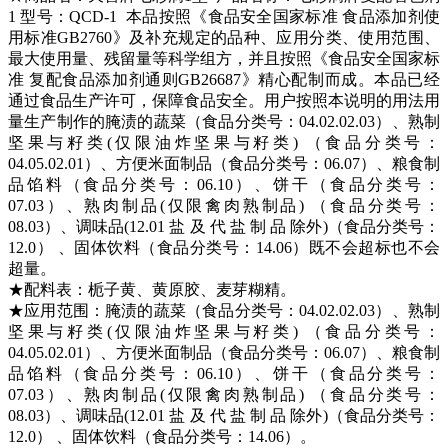
1
型号：QCD-1 本品按照《食品安全国家标准 食品添加剂使
用标准GB2760》及补充规定的品种、应用分类、使用范围、
最大使用量、残留量等科学组方，并且按照《食品安全国家标
准 复配食品添加剂通则GB26687》精心配制而成。本品已经
通过食品生产许可，保障食品安全。用户按照本说明的用法用
量生产制作的
腌渍的蔬菜（
食品分类号：
04.02.02.03）、熟制
坚果与籽类(仅限油炸坚果与籽类) （
食品分类号：
04.05.02.01）、方便米面制品（
食品分类号：
06.07）、粮食制
品馅料（
食品分类号：
06.10）、饼干（
食品分类号：
07.03）、熟肉制品(仅限禽肉熟制品) （
食品分类号：
08.03）、调味品(12.01 盐 及 代 盐 制 品 除外)（
食品分类号：
12.0） 、固体饮料（
食品分类号：
14.06）
既不会超标也不会
超量。
★配料表：
栀子黄、黄原胶、麦芽糊精
。
★应用范围：
腌渍的蔬菜（
食品分类号：
04.02.02.03）、熟制
坚果与籽类(仅限油炸坚果与籽类) （
食品分类号：
04.05.02.01）、方便米面制品（
食品分类号：
06.07）、粮食制
品馅料（
食品分类号：
06.10）、饼干（
食品分类号：
07.03）、熟肉制品(仅限禽肉熟制品) （
食品分类号：
08.03）、调味品(12.01 盐 及 代 盐 制 品 除外)（
食品分类号：
12.0） 、固体饮料（
食品分类号：
14.06）
。