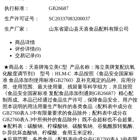
执行标准：
GB26687
生产许可证号：
SC20337083200037
生产厂家：
山东省梁山县天喜食品配料有限公司
商品详情
评价详情(0)
交易记录(0)
★
商品名：天喜牌
海立美C型
产品名称：海立美牌
复配抗氧
化酸度调节剂3
型号：HLM-C 本品按照《食品安全国家标
准 食品添加剂使用标准GB2760》及补充规定的品种、应用分
类、使用范围、最大使用量、残留量等科学组方，并且按照
《食品安全国家标准 复配食品添加剂通则GB26687》精心配
制而成。本品已经通过食品生产许可，保障食品安全。用户按
照本说明的用法用量生产制作的
各类食品（配料表中成分在
GB2760表A.1中有限量要求的食品除外；配料表中成分在
GB2760表A.3中所例外的食品除外）
既不会超标也不会超量。
★配料表：
碳酸钠、柠檬酸钠、碳酸氢钠、谷氨酰胺转氨酶、
异抗坏血酸钠、柠檬酸、食用玉米淀粉
。
D-
★应用范围：
各类食品（配料表中成分在GB2760表A.1中有限