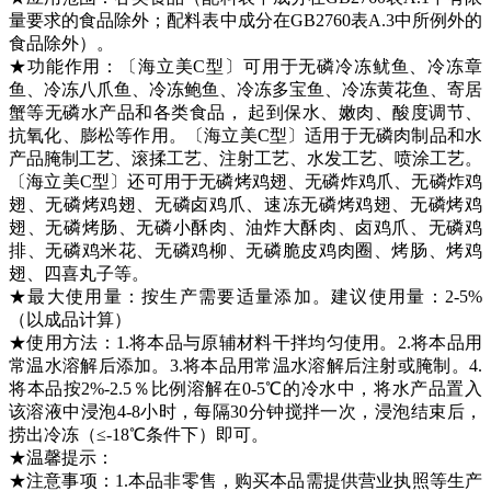
量要求的食品除外；配料表中成分在GB2760表A.3中所例外的
食品除外）
。
★功能作用：〔海立美C型〕可用于无磷冷冻鱿鱼、冷冻章
鱼、冷冻八爪鱼、冷冻鲍鱼、冷冻多宝鱼、冷冻黄花鱼、寄居
蟹等无磷水产品和各类食品， 起到保水、嫩肉、酸度调节、
抗氧化、膨松等作用。〔海立美C型〕适用于无磷肉制品和水
产品腌制工艺、滚揉工艺、注射工艺、水发工艺、喷涂工艺。
〔海立美C型〕还可用于无磷烤鸡翅、无磷炸鸡爪、无磷炸鸡
翅、无磷烤鸡翅、无磷卤鸡爪、速冻无磷烤鸡翅、无磷烤鸡
翅、无磷烤肠、无磷小酥肉、油炸大酥肉、卤鸡爪、无磷鸡
排、无磷鸡米花、无磷鸡柳、无磷脆皮鸡肉圈、烤肠、烤鸡
翅、四喜丸子等。
★最大使用量：
按生产需要适量添加。建议使用量：2-5%
（以成品计算）
★使用方法：
1.将本品与原辅材料干拌均匀使用。2.将本品用
常温水溶解后添加。3.将本品用常温水溶解后注射或腌制。4.
将本品按2%-2.5％比例溶解在0-5℃的冷水中，将水产品置入
该溶液中浸泡4-8小时，每隔30分钟搅拌一次，浸泡结束后，
捞出冷冻（≤-18℃条件下）即可。
★温馨提示：
★注意事项：1.本品非零售，购买本品需提供营业执照等生产