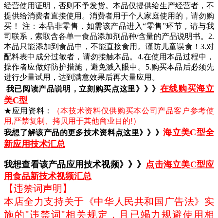
经营使用证明，否则不予发货。本品仅提供给生产经营者，不
提供给消费者直接使用。消费者用于个人家庭使用的，请勿购
买！ 注：本品非零售，如需该产品进入“零售”环节，请与我
司联系，索取含各单一食品添加剂品种/含量的产品说明书。2.
本品只能添加到食品中，不能直接食用。谨防儿童误食！3.对
配料表中成分过敏者，请勿接触本品。4.在使用本品过程中，
操作者应做好防护措施，避免溅入眼中。5.购买本品后必须先
进行少量试用，达到满意效果后再大量应用。
在线购买
海立
我已阅读产品说明，立刻购买点这里》》》
美C型
★应用资料：
（本技术资料仅供购买本公司产品客户参考使
用,严禁复制、拷贝用于其他商业目的!）
海立美C型
全
我想了解该产品的更多技术资料点这里》》》
新应用技术汇总
我想查看该产品应用技术视频》》》
点击
海立美C型
应
用食品新技术视频汇总
【违禁词声明】
本店全力支持关于《中华人民共和国广告法》实
施的"违禁词"相关规定，且已竭力规避使用相