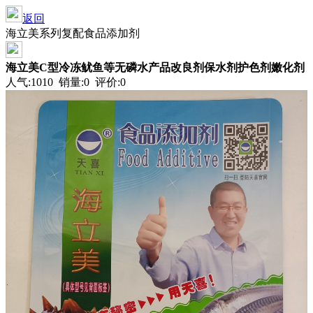
返回
海立美系列复配食品添加剂
海立美C型冷冻鱿鱼等无磷水产品改良剂保水剂护色剂嫩化剂
人气:1010 销量:0 评价:0