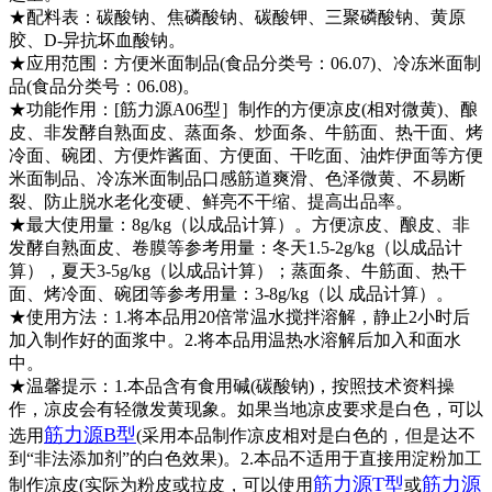
★配料表：碳酸钠、焦磷酸钠、碳酸钾、三聚磷酸钠、黄原
胶、D-异抗坏血酸钠。
★应用范围：方便米面制品(食品分类号：06.07)、冷冻米面制
品(食品分类号：06.08)。
★功能作用：[筋力源A06型］制作的方便凉皮(相对微黄)、酿
皮、非发酵自熟面皮、蒸面条、炒面条、牛筋面、热干面、烤
冷面、碗团、方便炸酱面、方便面、干吃面、油炸伊面等方便
米面制品、冷冻米面制品口感筋道爽滑、色泽微黄、不易断
裂、防止脱水老化变硬、鲜亮不干缩、提高出品率。
★最大使用量：8g/kg（以成品计算）。方便凉皮、酿皮、非
发酵自熟面皮、卷膜等参考用量：冬天1.5-2g/kg（以成品计
算），夏天3-5g/kg（以成品计算）；蒸面条、牛筋面、热干
面、烤冷面、碗团等参考用量：3-8g/kg（以 成品计算）。
★使用方法：1.将本品用20倍常温水搅拌溶解，静止2小时后
加入制作好的面浆中。2.将本品用温热水溶解后加入和面水
中。
★温馨提示：1.本品含有食用碱(碳酸钠)，按照技术资料操
作，凉皮会有轻微发黄现象。如果当地凉皮要求是白色，可以
筋力源B型
选用
(采用本品制作凉皮相对是白色的，但是达不
到“非法添加剂”的白色效果)。2.本品不适用于直接用淀粉加工
筋力源T型
筋力源
制作凉皮(实际为粉皮或拉皮，可以使用
或