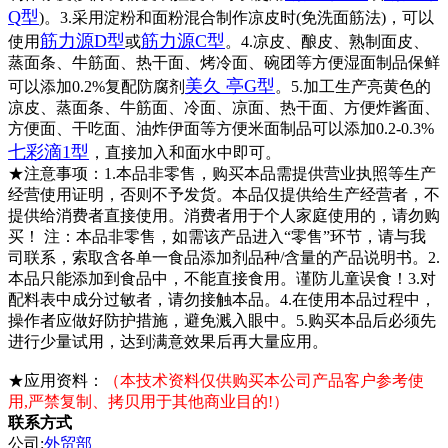
Q型
)。3.采用淀粉和面粉混合制作凉皮时(免洗面筋法)，可以
筋力源D型
筋力源C型
使用
或
。4.凉皮、酿皮、熟制面皮、
蒸面条、牛筋面、热干面、烤冷面、碗团等方便湿面制品保鲜
美久 亭G型
可以添加0.2%复配防腐剂
。5.加工生产亮黄色的
凉皮、蒸面条、牛筋面、冷面、凉面、热干面、方便炸酱面、
方便面、干吃面、油炸伊面等方便米面制品可以添加0.2-0.3%
七彩滴1
型
，直接加入和面水中即可。
★注意事项：1.本品非零售，购买本品需提供营业执照等生产
经营使用证明，否则不予发货。本品仅提供给生产经营者，不
提供给消费者直接使用。消费者用于个人家庭使用的，请勿购
买！ 注：本品非零售，如需该产品进入“零售”环节，请与我
司联系，索取含各单一食品添加剂品种/含量的产品说明书。2.
本品只能添加到食品中，不能直接食用。谨防儿童误食！3.对
配料表中成分过敏者，请勿接触本品。4.在使用本品过程中，
操作者应做好防护措施，避免溅入眼中。5.购买本品后必须先
进行少量试用，达到满意效果后再大量应用。
★应用资料：
（本技术资料仅供购买本公司产品客户参考使
用,严禁复制、拷贝用于其他商业目的!）
联系方式
公司:
外贸部