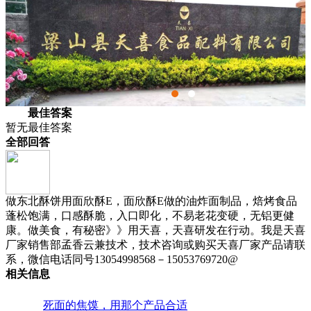
最佳答案
暂无最佳答案
全部回答
做东北酥饼用面欣酥E，面欣酥E做的油炸面制品，焙烤食品
蓬松饱满，口感酥脆，入口即化，不易老花变硬，无铝更健
1楼
康。做美食，有秘密》》用天喜，天喜研发在行动。我是天喜
mengxiangyun
厂家销售部孟香云兼技术，技术咨询或购买天喜厂家产品请联
2021-12-10 14:17
系，微信电话同号13054998568－15053769720@
相关信息
死面的焦馍，用那个产品合适