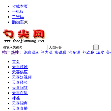
收藏本页
手机版
二维码
购物车
(
0
)
推广
热搜：
泡多源A
筋力源
富磷联
泡多源
舒欣脆
凉皮
美
首页
天喜商城
天喜供应
天喜短视频
天喜经验
天喜问答
天喜百科
标准
天喜招商
天喜直播