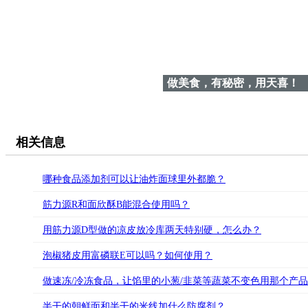
做美食，有秘密，用天喜！
相关信息
哪种食品添加剂可以让油炸面球里外都脆？
筋力源R和面欣酥B能混合使用吗？
用筋力源D型做的凉皮放冷库两天特别硬，怎么办？
泡椒猪皮用富磷联E可以吗？如何使用？
做速冻/冷冻食品，让馅里的小葱/韭菜等蔬菜不变色用那个产
半干的朝鲜面和半干的米线加什么防腐剂？