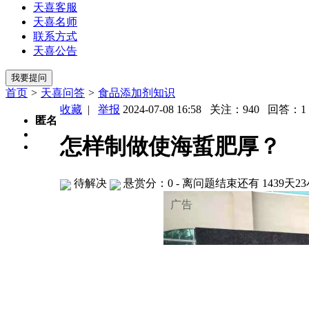
天喜客服
天喜名师
联系方式
天喜公告
首页
>
天喜问答
>
食品添加剂知识
收藏
|
举报
2024-07-08 16:58 关注：
940
回答：
1
匿名
怎样制做使海蜇肥厚？
待解决
悬赏分：0
- 离问题结束还有 1439天2
广告