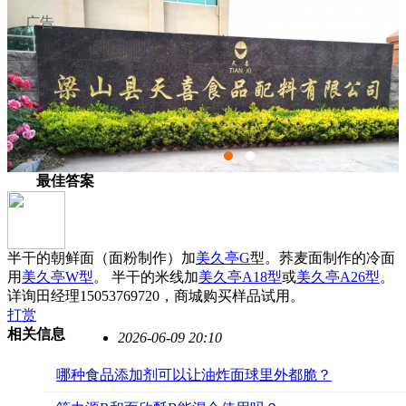
广告
最佳答案
半干的朝鲜面（面粉制作）加
美久亭G
型。荞麦面制作的冷面
用
美久亭W型
。 半干的米线加
美久亭A18型
或
美久亭A26型
。
tianbaochun666
详询田经理15053769720，商城购买样品试用。
打赏
相关信息
2026-06-09 20:10
哪种食品添加剂可以让油炸面球里外都脆？