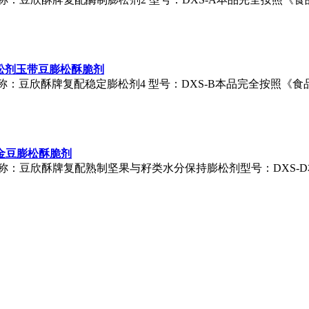
松剂玉带豆膨松酥脆剂
称：
豆欣酥
牌复配稳定膨松剂4 型号：DXS-B本品完全按照《
金豆膨松酥脆剂
称：
豆欣酥
牌复配熟制坚果与籽类水分保持膨松剂型号：DXS-