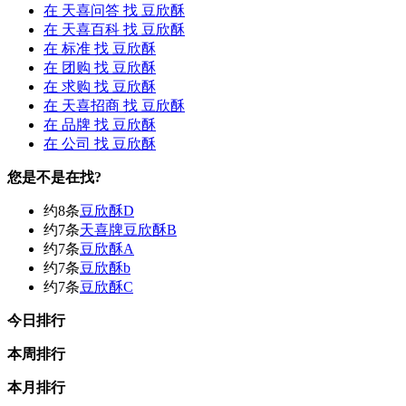
在
天喜问答
找 豆欣酥
在
天喜百科
找 豆欣酥
在
标准
找 豆欣酥
在
团购
找 豆欣酥
在
求购
找 豆欣酥
在
天喜招商
找 豆欣酥
在
品牌
找 豆欣酥
在
公司
找 豆欣酥
您是不是在找?
约8条
豆欣酥D
约7条
天喜牌豆欣酥B
约7条
豆欣酥A
约7条
豆欣酥b
约7条
豆欣酥C
今日排行
本周排行
本月排行