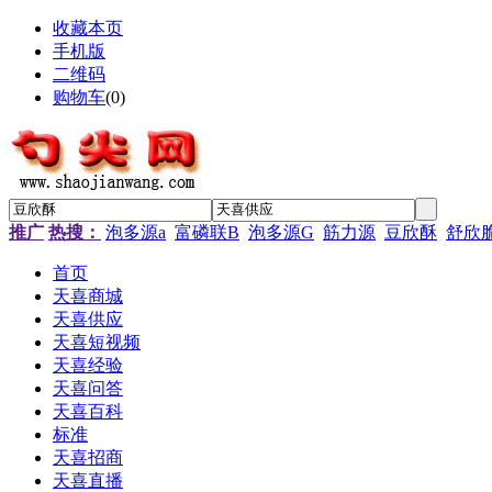
收藏本页
手机版
二维码
购物车
(
0
)
推广
热搜：
泡多源a
富磷联B
泡多源G
筋力源
豆欣酥
舒欣
首页
天喜商城
天喜供应
天喜短视频
天喜经验
天喜问答
天喜百科
标准
天喜招商
天喜直播