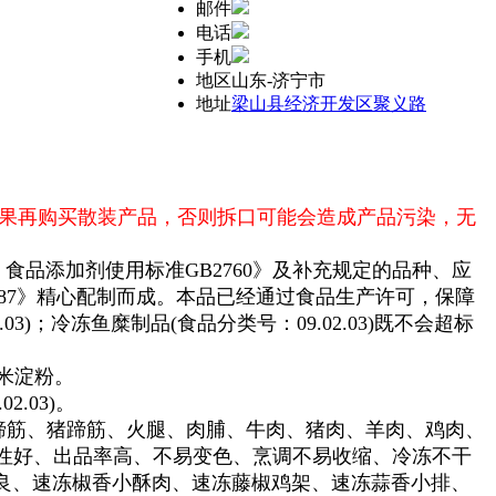
邮件
电话
手机
地区
山东-济宁市
地址
梁山县经济开发区聚义路
果再购买散装产品，否则拆口可能会造成产品污染，无
 食品添加剂使用标准GB2760》及补充规定的品种、应
687》精心配制而成。本品已经通过食品生产许可，保障
3)；冷冻鱼糜制品(食品分类号：09.02.03)
既不会超标
米淀粉
。
.03)
。
蹄筋、猪蹄筋、火腿、肉脯、牛肉、猪肉、羊肉、鸡肉、
性好、出品率高、不易变色、烹调不易收缩、冷冻不干
良、速冻椒香小酥肉、速冻藤椒鸡架、速冻蒜香小排、