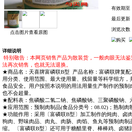
有效期至
最后更新
浏览次数
点击图片查看原图
详细说明
特别敬告：本网页销售产品为散装货，一般肉眼无法鉴
法再次销售，也就无法退换。
★商品名：天喜牌富磷联B型 产品名称：富磷联牌
复配
用分类、使用范围、最大使用量、残留量等科学组方，并
食品安全。用户按照本说明的用法用量生产制作
的预制肉
也不会超量。
★配料表：
焦磷酸二氢二钠、焦磷酸钠、三聚磷酸钠、
★应用范围：
预制肉制品(食品分类号：08.02)；熟制肉制品
★功能作用：采用〔富磷联B型〕加工制作的炖肉、卤
狗肉、野味肉品、肉丸、肉肠、肉馅、鱼丸等预制肉制
缩。 〔富磷联B型〕还可用于糖醋里脊、棒棒鸡、卤