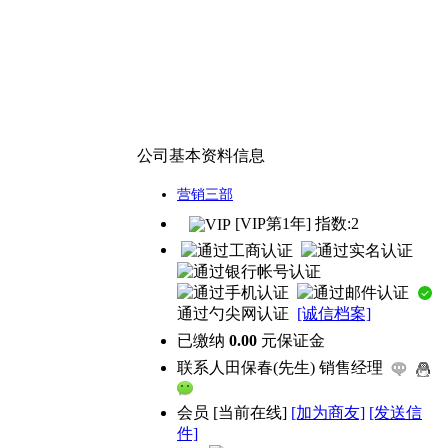
公司基本资料信息
营销三部
[VIP第1年] 指数:2
通过勺尖网认证
[诚信档案]
已缴纳
0.00
元保证金
联系人
田保春(先生) 销售经理
会员
[
当前在线
]
[加为商友]
[发送信
件]