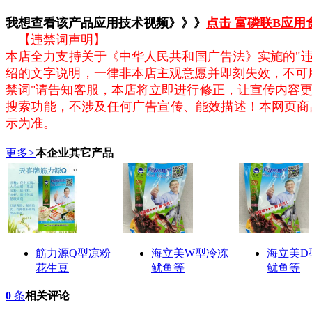
我想查看该产品应用技术视频》》》
点击 富磷联B应
【违禁词声明】
本店全力支持关于《中华人民共和国广告法》实施的"违
绍的文字说明，一律非本店主观意愿并即刻失效，不可
禁词"请告知客服，本店将立即进行修正，让宣传内容
搜索功能，不涉及任何广告宣传、能效描述！本网页商
示为准。
更多
>
本企业其它产品
筋力源Q型凉粉
海立美W型冷冻
海立美D
花生豆
鱿鱼等
鱿鱼等
0
条
相关评论