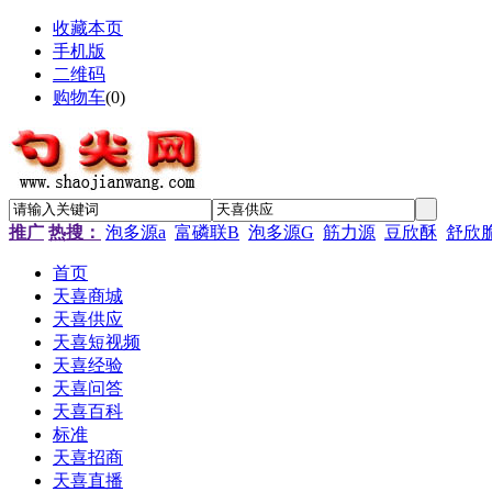
收藏本页
手机版
二维码
购物车
(
0
)
推广
热搜：
泡多源a
富磷联B
泡多源G
筋力源
豆欣酥
舒欣
首页
天喜商城
天喜供应
天喜短视频
天喜经验
天喜问答
天喜百科
标准
天喜招商
天喜直播