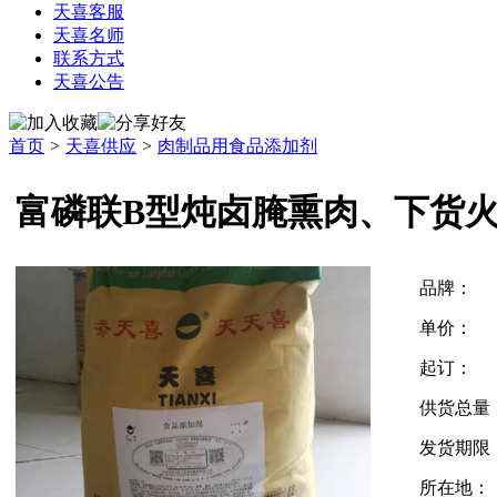
天喜客服
天喜名师
联系方式
天喜公告
首页
>
天喜供应
>
肉制品用食品添加剂
富磷联B型炖卤腌熏肉、下货
品牌：
单价：
起订：
供货总量
发货期限
所在地：