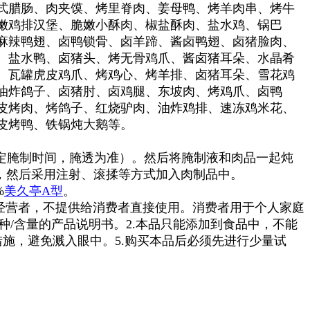
式腊肠、肉夹馍、烤里脊肉、姜母鸭、烤羊肉串、烤牛
嫩鸡排汉堡、脆嫩小酥肉、椒盐酥肉、盐水鸡、锅巴
麻辣鸭翅、卤鸭锁骨、卤羊蹄、酱卤鸭翅、卤猪脸肉、
、盐水鸭、卤猪头、烤无骨鸡爪、酱卤猪耳朵、水晶肴
、瓦罐虎皮鸡爪、烤鸡心、烤羊排、卤猪耳朵、雪花鸡
油炸鸽子、卤猪肘、卤鸡腿、东坡肉、烤鸡爪、卤鸭
皮烤肉、烤鸽子、红烧驴肉、油炸鸡排、速冻鸡米花、
皮烤鸭、铁锅炖大鹅等。
同确定腌制时间，腌透为准）。然后将腌制液和肉品一起炖
混合，然后采用注射、滚揉等方式加入肉制品中。
%
美
久亭A型
。
经营者，不提供给消费者直接使用。消费者用于个人家庭
种/含量的产品说明书。2.本品只能添加到食品中，不能
措施，避免溅入眼中。5.购买本品后必须先进行少量试