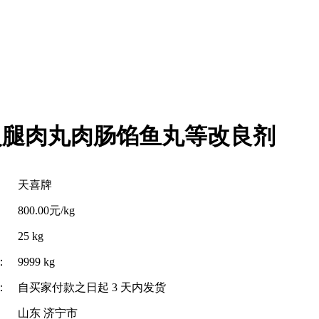
火腿肉丸肉肠馅鱼丸等改良剂
天喜牌
800.00元/kg
25 kg
：
9999 kg
：
自买家付款之日起
3
天内发货
山东 济宁市