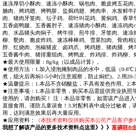
速冻厚切小酥肉、速冻小酥肉、锅包肉、脆皮烤五花肉
腩肉、烤鸡翅、烤鸭胗、盐焗鸡翅、烤肉串、水发鲜牛
肉、猪肉牙签肉、坛子鸡、荷叶叫花鸡、黄焖鸡、香草
五香卤鸭腿、五香酱肘子、速冻猪肉小酥肉、速冻鸡肉
肉、水晶猪头肉焖子、烤牛排、煎牛排、牙签肉、速冻
柳、甏肉、脆皮炸鸡、速冻棒棒鸡、雪菜扣肉、骨肉相
脖、红烧肉、泡椒猪皮、卤鸡爪、烤鸡翅、猪肉脯、烤
五香酱牛肉、猪排重组肉、烤鸭皮、炸鸡排、炸鸡柳、
★最大使用限量：
8g/kg（以成品计算）
。
★使用方法：1.加入浸泡腌制肉品的水中，低温（0-8
煮，熄火后再焖1-5小时(注意观察，防止焖烂)。2.用
★温馨提示：1.本品不含硝酸盐，不具有发色作用。2.
★注意事项：1.本品非零售，购买本品需提供营业执
使用的，请勿购买！ 注：本品非零售，如需该产品进入
直接食用。谨防儿童误食！3.对配料表中成分过敏者，
用，达到满意效果后再大量应用。
★应用资料：
（本技术资料仅供购买本公司产品客户参考
我想了解该产品的更多技术资料点这里》》》
富磷联B