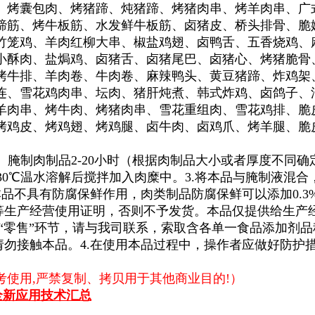
、烤囊包肉、烤猪蹄、炖猪蹄、烤猪肉串、烤羊肉串、广
蹄筋、烤牛板筋、水发鲜牛板筋、卤猪皮、桥头排骨、脆
竹笼鸡、羊肉红柳大串、椒盐鸡翅、卤鸭舌、五香烧鸡、
小酥肉、盐焗鸡、卤猪舌、卤猪尾巴、卤猪心、烤猪脆骨
烤牛排、羊肉卷、牛肉卷、麻辣鸭头、黄豆猪蹄、炸鸡架
连、雪花鸡肉串、坛肉、猪肝炖煮、韩式炸鸡、卤鸽子、
羊肉串、烤牛肉、烤猪肉串、雪花重组肉、雪花鸡排、脆
烤鸡皮、烤鸡翅、烤鸡腿、卤牛肉、卤鸡爪、烤羊腿、脆
℃）腌制肉制品2-20小时（根据肉制品大小或者厚度不
20-30℃温水溶解后搅拌加入肉糜中。3.将本品与腌制液
本品不具有防腐保鲜作用，肉类制品防腐保鲜可以添加0.3
照等生产经营使用证明，否则不予发货。本品仅提供给生产
“零售”环节，请与我司联系，索取含各单一食品添加剂品
请勿接触本品。4.在使用本品过程中，操作者应做好防护
使用,严禁复制、拷贝用于其他商业目的!）
全新应用技术汇总