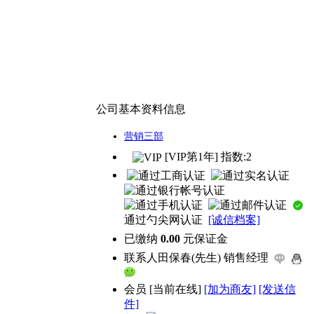
公司基本资料信息
营销三部
[VIP第1年] 指数:2
通过勺尖网认证
[诚信档案]
已缴纳
0.00
元保证金
联系人
田保春(先生) 销售经理
会员
[
当前在线
]
[加为商友]
[发送信
件]