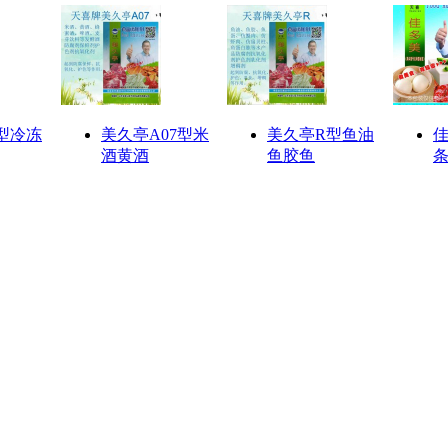
型冷冻
美久亭A07型米
美久亭R型鱼油
佳
酒黄酒
鱼胶鱼