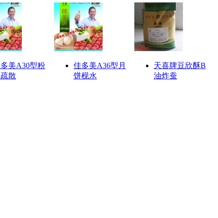
多美A30型粉
佳多美A36型月
天喜牌豆欣酥B
条疏散
饼枧水
油炸蚕