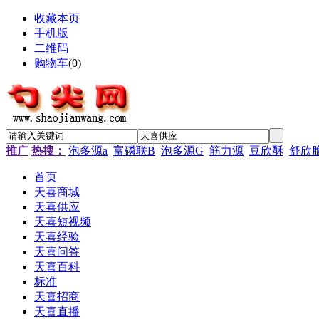
收藏本页
手机版
二维码
购物车
(
0
)
推广
热搜：
泡多源a
富磷联B
泡多源G
筋力源
豆欣酥
舒欣
首页
天喜商城
天喜供应
天喜短视频
天喜经验
天喜问答
天喜百科
标准
天喜招商
天喜直播