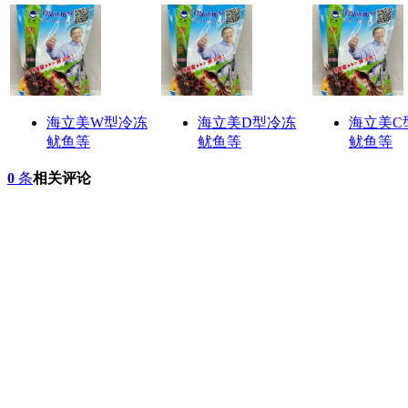
海立美W型冷冻
海立美D型冷冻
海立美C
鱿鱼等
鱿鱼等
鱿鱼等
0
条
相关评论