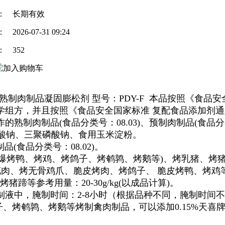
：
长期有效
：
2026-07-31 09:24
：
352
制肉制品凝固膨松剂 型号：PDY-F 本品按照《食品安全
组方，并且按照《食品安全国家标准 复配食品添加剂通则
制肉制品(食品分类号：08.03)、预制肉制品(食品分类
檬酸钠、三聚磷酸钠、食用玉米淀粉。
品(食品分类号：08.02)。
:爆烤鸭、烤鸡、烤鸽子、烤鹌鹑、烤鹅等)、烤乳猪、烤
肉、烤无骨鸡爪、脆皮烤肉、烤鸽子、 脆皮烤鸭、烤鸡
猪蹄等参考用量：20-30g/kg(以成品计算)。
液中，腌制时间：2-8小时（根据品种不同，腌制时间
、烤鹌鹑、烤鹅等烤制禽肉制品，可以添加0.15%天喜