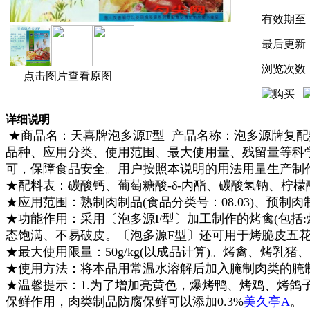
有效期至
最后更新
浏览次数
点击图片查看原图
详细说明
★商品名：天喜牌泡多源F型 产品名称：泡多源牌复配熟
品种、应用分类、使用范围、最大使用量、残留量等科学
可，保障食品安全。用户按照本说明的用法用量生产制作的熟
★配料表：碳酸钙、葡萄糖酸-δ-内酯、碳酸氢钠、柠
★应用范围：熟制肉制品(食品分类号：08.03)、预制肉制
★功能作用：采用〔泡多源F型〕加工制作的烤禽(包括
态饱满、不易破皮。〔泡多源F型〕还可用于烤脆皮五花
★最大使用限量：50g/kg(以成品计算)。烤禽、烤乳猪、烤
★使用方法：将本品用常温水溶解后加入腌制肉类的腌制
★温馨提示：1.为了增加亮黄色，爆烤鸭、烤鸡、烤鸽子
保鲜作用，肉类制品防腐保鲜可以添加0.3%
美
久亭A
。