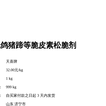
乳鸽猪蹄等脆皮素松脆剂
天喜牌
32.00元/kg
1 kg
：
999 kg
：
自买家付款之日起
3
天内发货
山东 济宁市