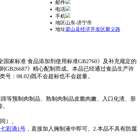
邮件
电话
手机
地区
山东-济宁市
地址
梁山县经济开发区聚义路
国家标准 食品添加剂使用标准GB2760》及补充规定的
GB26687》精心配制而成。本品已经通过食品生产许
号：08.02)既不会超标也不会超量。
猪蹄等预制肉制品、熟制肉制品皮脆肉嫩、入口化渣、形
等。
不同）。
牌
七彩滴1号
，直接加入腌制液中即可。2.本品不具有防腐