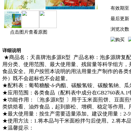
有效期至
最后更新
浏览次数
点击图片查看原图
详细说明
★商品名：天喜牌
泡多源R
型
产品名称：泡多源牌
复配
用分类、使用范围、最大使用量、残留量等科学组方，并
食品安全。用户按照本说明的用法用量生产制作的
各类
外）
既不会超标也不会超量。
★配料表：
葡萄糖酸
δ
内酯、碳酸氢铵、碳酸氢钠、瓜
-
-
★应用范围：
各类食品（配料表中成分在
GB2760
表A.
★功能作用：〔泡多源R型 〕用于玉米面煎饼、豆面
类烘焙看、油炸食品，起到膨松、增稠、稳定等作用。
★最大使用量：
按生产需要适量添加。建议使用量：2-
★使用方法：
1.将本品与干米面粉拌匀后使用。2.将本
★温馨提示：