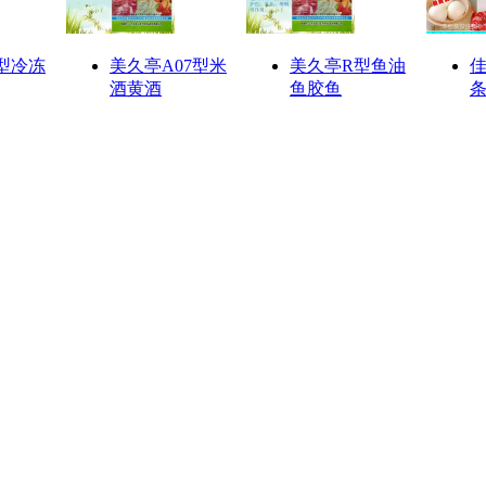
型冷冻
美久亭A07型米
美久亭R型鱼油
佳
酒黄酒
鱼胶鱼