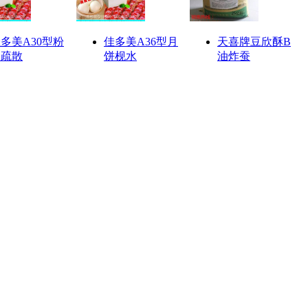
多美A30型粉
佳多美A36型月
天喜牌豆欣酥B
条疏散
饼枧水
油炸蚕