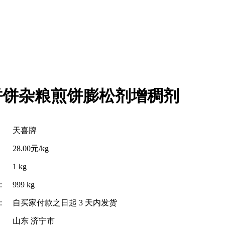
饼饼杂粮煎饼膨松剂增稠剂
天喜牌
28.00元/kg
1 kg
：
999 kg
：
自买家付款之日起
3
天内发货
山东 济宁市