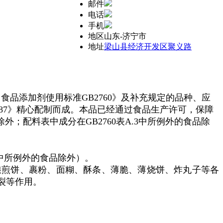
邮件
电话
手机
地区
山东-济宁市
地址
梁山县经济开发区聚义路
食品添加剂使用标准GB2760》及补充规定的品种、应
687》精心配制而成。本品已经通过食品生产许可，保障
品除外；配料表中成分在
GB2760
表A.3中所例外的食品除
3中所例外的食品除外）
。
粮煎饼、裹粉、面糊、酥条、薄脆、薄烧饼、炸丸子等各
裂等作用。