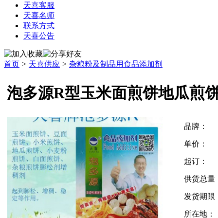
天喜客服
天喜名师
联系方式
天喜公告
首页
>
天喜供应
>
杂粮粉及制品用食品添加剂
泡多源R型玉米面煎饼地瓜煎
品牌：
单价：
起订：
供货总量
发货期限
所在地：