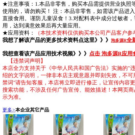
★注意事项：1.本品非零售，购买本品需提供营业执
使用的，请勿购买！ 注：本品非零售，如需该产品进入
直接食用。谨防儿童误食！3.对配料表中成分过敏者，
用，达到满意效果后再大量应用。
★应用资料：
（本技术资料仅供购买本公司产品客户参考
我想了解该产品的更多技术资料点这里》》》
全
泡多源R
我想查看该产品应用技术视频》》》
点击 泡多源R应
【违禁词声明】
本店全力支持关于《中华人民共和国广告法》实施的"违
绍的文字说明，一律非本店主观意愿并即刻失效，不可
禁词"请告知客服，本店将立即进行修正，让宣传内容
搜索功能，不涉及任何广告宣传、能效描述！本网页商
示为准。
更多
>
本企业其它产品