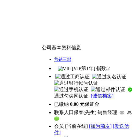
公司基本资料信息
营销三部
[VIP第1年] 指数:2
通过勺尖网认证
[诚信档案]
已缴纳
0.00
元保证金
联系人
田保春(先生) 销售经理
会员
[
当前在线
]
[加为商友]
[发送信
件]