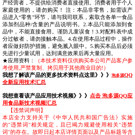
产经营者，不提供给消费者直接使用。消费者用于个人
家庭使用的，请勿购买！ 注：本品非零售，如需该产
品进入“零售”环节，请与我司联系，索取含各单一食品
添加剂品种/含量的产品说明书。2.本品只能添加到食
品中，不能直接食用。谨防儿童误食！3.对配料表中成
分过敏者，请勿接触本品。4.在使用本品过程中，操作
者应做好防护措施，避免溅入眼中。5.购买本品后必须
先进行少量试用，达到满意效果后再大量应用。
★应用资料：
（本技术资料仅供购买本公司产品客户参
考使用,严禁复制、拷贝用于其他商业目的!）
我想了解该产品的更多技术资料点这里》》》
QQ
泡多源
全新应用技术汇总
我想查看该产品应用技术视频》》》
点击 泡多源QQ应
用食品新技术视频汇总
【违禁词声明】
本店全力支持关于《中华人民共和国广告法》实施
的"违禁词"相关规定，且已竭力规避使用相关"违禁
词"的存在。故即日起本店详情页面以及产品标题等含