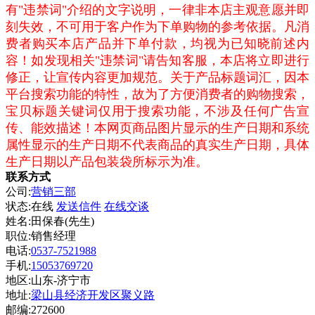
有"违禁词"介绍的文字说明，一律非本店主观意愿并即
刻失效，不可用于客户作为下单购物的参考依据。凡消
费者购买本店产品并下单付款，均视为已知晓前述内
容！如发现相关"违禁词"请告知客服，本店将立即进行
修正，让宣传内容更加规范。关于产品标题词汇，因本
平台搜索功能的特性，故为了方便消费者的购物搜索，
宝贝标题关键词仅用于搜索功能，不涉及任何广告宣
传、能效描述！本网页商品图片显示的生产日期和系统
属性显示的生产日期不代表商品的真实生产日期，具体
生产日期以产品包装袋所标示为准。
联系方式
公司:
营销三部
状态:
在线
发送信件
在线交谈
姓名:田保春(先生)
职位:销售经理
电话:
0537-7521988
手机:
15053769720
地区:山东-济宁市
地址:
梁山县经济开发区聚义路
邮编:272600