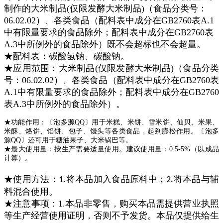
制作的
大米制品(仅限发酵大米制品)（食品分类号：
06.02.02）、各类食品（配料表中成分在
GB2760
表A.1
中有限量要求的食品除外；配料表中成分在
GB2760
表
A.3中所例外的食品除外）
既不会超标也不会超量。
★配料表：碳酸氢钠、碳酸钠。
★应用范围：
大米制品(仅限发酵大米制品)（食品分类
号：06.02.02）、各类食品（配料表中成分在
GB2760
表
A.1中有限量要求的食品除外；配料表中成分在
GB2760
表A.3中所例外的食品除外）。
★功能作用：〔泡多源QQ〕用于米糕、米饼、雪米饼、仙贝、米果、
米酥、烙饼、馅饼、包子、馒头等各类食品，起到膨松作用。〔泡多
源QQ〕还可用于糖油果子、大米锅巴等。
★最大使用量：
按生产需要适量使用。
建议使用量：0.5-5%（以成品
计算）。
★使用方法：
将本品加入食品原料中；
将本品与辅
1.
2.
料混合使用。
★注意事项：1.本品非零售，购买本品需提供营业执照
等生产经营使用证明，否则不予发货。本品仅提供给生