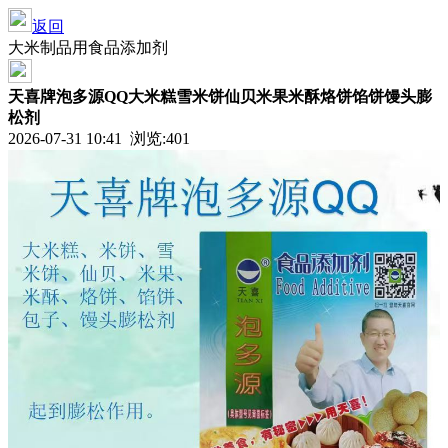
返回
大米制品用食品添加剂
天喜牌泡多源QQ大米糕雪米饼仙贝米果米酥烙饼馅饼馒头膨
松剂
2026-07-31 10:41 浏览:
401