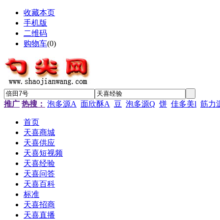
收藏本页
手机版
二维码
购物车
(
0
)
推广
热搜：
泡多源A
面欣酥A
豆
泡多源Q
饼
佳多美l
筋力
首页
天喜商城
天喜供应
天喜短视频
天喜经验
天喜问答
天喜百科
标准
天喜招商
天喜直播