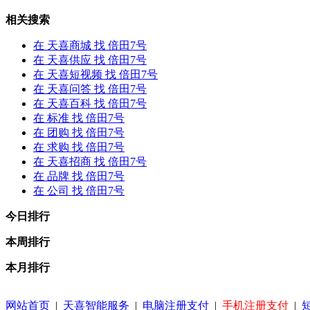
相关搜索
在
天喜商城
找 倍田7号
在
天喜供应
找 倍田7号
在
天喜短视频
找 倍田7号
在
天喜问答
找 倍田7号
在
天喜百科
找 倍田7号
在
标准
找 倍田7号
在
团购
找 倍田7号
在
求购
找 倍田7号
在
天喜招商
找 倍田7号
在
品牌
找 倍田7号
在
公司
找 倍田7号
今日排行
本周排行
本月排行
网站首页
|
天喜智能服务
|
电脑注册支付
|
手机注册支付
|