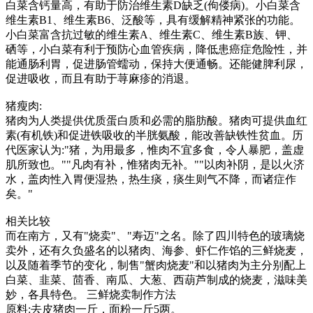
白菜含钙量高，有助于防治维生素D缺乏(佝偻病)。小白菜含
维生素B1、维生素B6、泛酸等，具有缓解精神紧张的功能。
小白菜富含抗过敏的维生素A、维生素C、维生素B族、钾、
硒等，小白菜有利于预防心血管疾病，降低患癌症危险性，并
能通肠利胃，促进肠管蠕动，保持大便通畅。还能健脾利尿，
促进吸收，而且有助于荨麻疹的消退。
猪瘦肉:
猪肉为人类提供优质蛋白质和必需的脂肪酸。猪肉可提供血红
素(有机铁)和促进铁吸收的半胱氨酸，能改善缺铁性贫血。历
代医家认为:"猪，为用最多，惟肉不宜多食，令人暴肥，盖虚
肌所致也。""凡肉有补，惟猪肉无补。""以肉补阴，是以火济
水，盖肉性入胃便湿热，热生痰，痰生则气不降，而诸症作
矣。"
相关比较
而在南方，又有"烧卖"、"寿迈"之名。除了四川特色的玻璃烧
卖外，还有久负盛名的以猪肉、海参、虾仁作馅的三鲜烧麦，
以及随着季节的变化，制售"蟹肉烧麦"和以猪肉为主分别配上
白菜、韭菜、茴香、南瓜、大葱、西葫芦制成的烧麦，滋味美
妙，各具特色。 三鲜烧卖制作方法
原料:去皮猪肉一斤，面粉一斤5两。