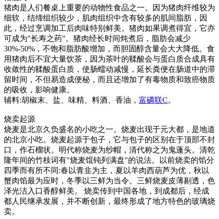
猪肉是人们餐桌上重要的动物性食品之一。因为猪肉纤维较为
细软，结缔组织较少，肌肉组织中含有较多的肌间脂肪，因
此，经过烹调加工后肉味特别鲜美。猪肉如果调煮得宜，它亦
可成为"长寿之药"。猪肉经长时间炖煮后，脂肪会减少
30%-50%，不饱和脂肪酸增加，而胆固醇含量会大大降低。食
用猪肉后不宜大量饮茶，因为茶叶的鞣酸会与蛋白质合成具有
收敛性的鞣酸蛋白质，使肠蠕动减慢，延长粪便在肠道中的滞
留时间，不但易造成便秘，而且还增加了有毒物质和致癌物质
的吸收，影响健康。
辅料:胡椒末、盐、味精、料酒、香油，
富磷联C
。
烧卖起源
烧麦是北京久负盛名的小吃之一。烧麦出现于元大都，是地道
的北京小吃。烧麦起源于包子，它与包子的区别在于顶部不封
口，作石榴状。明代称烧麦为纱帽，清代称之为鬼蓬头。清乾
隆年间的竹枝词有"烧麦馄钝列满盘"的说法。以前烧卖的馅分
四季而有所不同:春以青韭为主，夏以羊肉西葫芦为优，秋以
蟹肉馅最为应时，冬季以三鲜为当令。三鲜烧麦皮薄剔透，色
泽光洁入口香醇鲜美。 烧卖传到中国各地，到成都后，经成
都人民继承发展，并不断创新，最终形成了地方特色的玻璃烧
卖。