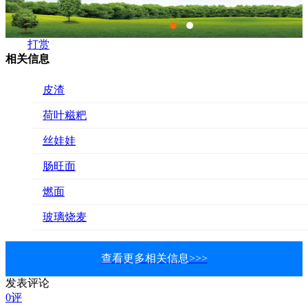
打赏
相关信息
皮渣
荷叶糍粑
丝娃娃
肠旺面
燃面
玻璃烧麦
查看更多相关信息>>>
发表评论
0评