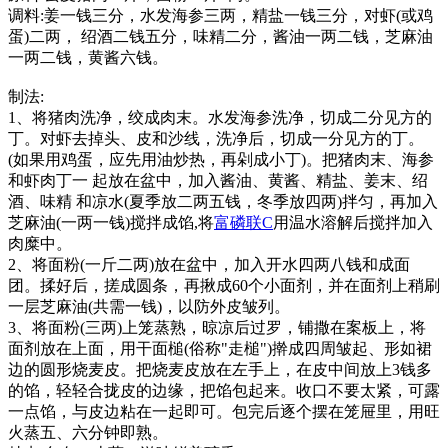
调料:姜一钱三分，水发海参三两，精盐一钱三分，对虾(或鸡
蛋)二两， 绍酒二钱五分，味精二分，酱油一两二钱，芝麻油
一两二钱，黄酱六钱。
制法:
1、将猪肉洗净，绞成肉末。水发海参洗净，切成二分见方的
丁。对虾去掉头、皮和沙线，洗净后，切成一分见方的丁。
(如果用鸡蛋，应先用油炒热，再剁成小丁)。把猪肉末、海参
和虾肉丁一 起放在盆中，加入酱油、黄酱、精盐、姜末、绍
酒、味精 和凉水(夏季放二两五钱，冬季放四两)拌匀，再加入
芝麻油(一两一钱)搅拌成馅,将
富磷联C
用温水溶解后搅拌加入
肉糜中。
2、将面粉(一斤二两)放在盆中，加入开水四两八钱和成面
团。揉好后，搓成圆条，再揪成60个小面剂，并在面剂上稍刷
一层芝麻油(共需一钱)，以防外皮皱列。
3、将面粉(三两)上笼蒸熟，晾凉后过罗，铺撒在案板上，将
面剂放在上面，用干面槌(俗称"走槌")擀成四周皱起、形如裙
边的圆形烧麦皮。把烧麦皮放在左手上，在皮中间放上3钱多
的馅，轻轻合拢皮的边缘，把馅包起来。收口不要太紧，可露
一点馅，与皮边粘在一起即可。包完后逐个摆在笼屉里，用旺
火蒸五、六分钟即熟。