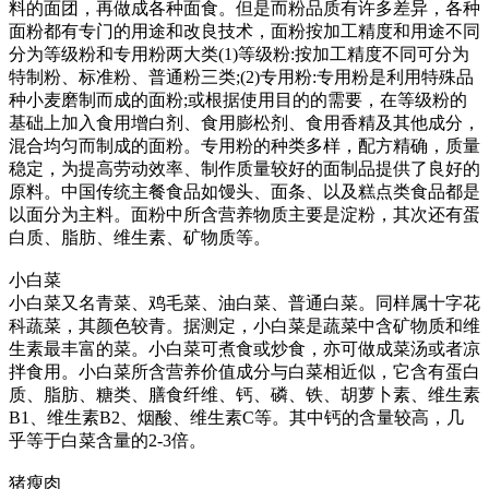
料的面团，再做成各种面食。但是而粉品质有许多差异，各种
面粉都有专门的用途和改良技术，面粉按加工精度和用途不同
分为等级粉和专用粉两大类(1)等级粉:按加工精度不同可分为
特制粉、标准粉、普通粉三类;(2)专用粉:专用粉是利用特殊品
种小麦磨制而成的面粉;或根据使用目的的需要，在等级粉的
基础上加入食用增白剂、食用膨松剂、食用香精及其他成分，
混合均匀而制成的面粉。专用粉的种类多样，配方精确，质量
稳定，为提高劳动效率、制作质量较好的面制品提供了良好的
原料。中国传统主餐食品如馒头、面条、以及糕点类食品都是
以面分为主料。面粉中所含营养物质主要是淀粉，其次还有蛋
白质、脂肪、维生素、矿物质等。
小白菜
小白菜又名青菜、鸡毛菜、油白菜、普通白菜。同样属十字花
科蔬菜，其颜色较青。据测定，小白菜是蔬菜中含矿物质和维
生素最丰富的菜。小白菜可煮食或炒食，亦可做成菜汤或者凉
拌食用。小白菜所含营养价值成分与白菜相近似，它含有蛋白
质、脂肪、糖类、膳食纤维、钙、磷、铁、胡萝卜素、维生素
B1、维生素B2、烟酸、维生素C等。其中钙的含量较高，几
乎等于白菜含量的2-3倍。
猪瘦肉