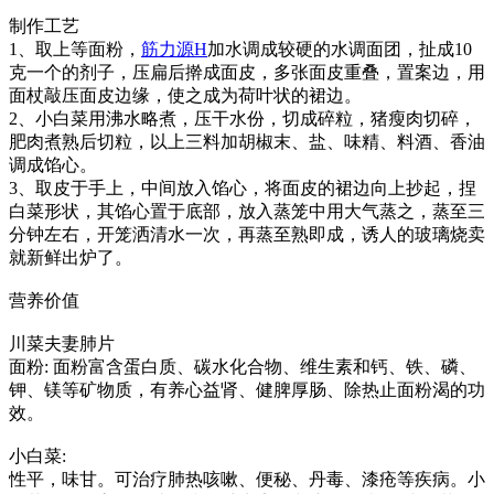
制作工艺
1、取上等面粉，
筋力源H
加水调成较硬的水调面团，扯成10
克一个的剂子，压扁后擀成面皮，多张面皮重叠，置案边，用
面杖敲压面皮边缘，使之成为荷叶状的裙边。
2、小白菜用沸水略煮，压干水份，切成碎粒，猪瘦肉切碎，
肥肉煮熟后切粒，以上三料加胡椒末、盐、味精、料酒、香油
调成馅心。
3、取皮于手上，中间放入馅心，将面皮的裙边向上抄起，捏
白菜形状，其馅心置于底部，放入蒸笼中用大气蒸之，蒸至三
分钟左右，开笼洒清水一次，再蒸至熟即成，诱人的玻璃烧卖
就新鲜出炉了。
营养价值
川菜夫妻肺片
面粉: 面粉富含蛋白质、碳水化合物、维生素和钙、铁、磷、
钾、镁等矿物质，有养心益肾、健脾厚肠、除热止面粉渴的功
效。
小白菜:
性平，味甘。可治疗肺热咳嗽、便秘、丹毒、漆疮等疾病。小