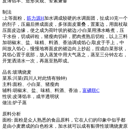
皮薄馅丰、造形美观、荤素兼备
制法
:上等面粉，
筋力源H
加水调成较硬的水调面团，扯成10克一个
的剂子，压扁后擀成面皮，多张面皮重叠，置案边，用面杖敲
压面皮边缘，使之成为荷叶状的裙边;小白菜用沸水略煮，压
干水份，切成碎粒，猪瘦肉切碎，肥肉煮熟后切粒，以上三料
加胡椒末、盐、味精、料酒、香油调成馅心;取皮于手上，中
间放入馅心，慢慢地将面皮的裙边向上抄起，捏成白菜形状，
其馅心置于底部，放入蒸笼中用大气蒸之，蒸至三分钟左右，
开笼洒清水一次，再蒸至熟即成。
品名:玻璃烧麦
菜系:川菜(四川人对此情有独钟)
主料:面粉、小白菜、猪瘦肉
辅料:胡椒末、盐、味精、料酒、香油，
富磷联C
性状:皮薄馅丰，成半透明状
做法:炉子蒸
原料分析
面粉: 面粉是众人熟悉的食品原料，它在人们的印象中似乎都
是由小麦磨成的白色粉末，加水就可以成有黏弹性玻璃烧麦原