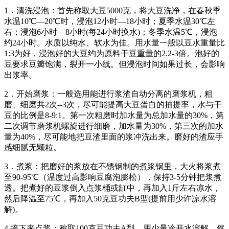
1．清洗浸泡：首先称取大豆5000克，将大豆洗净，在春秋季
水温10℃—20℃时，浸泡12小时—18小时；夏季水温30℃左
右；浸泡6小时—8小时(每24小时换水)；冬季水温5℃，浸泡
约24小时。水质以纯水、软水为佳。用水量一般以豆水重量比
1:3为好，浸泡好的大豆约为原料干豆重量的2.2-3倍。泡好的
豆要求豆瓣饱满，裂开一小线。但浸泡时间如果过长，会影响
出浆率。
2．开始磨浆：一般选用能进行浆渣自动分离的磨浆机，粗
磨、细磨共2次--3次，尽可能提高大豆蛋白的抽提率，水与干
豆的比例是8-9:1。第一次粗磨时加水量为总加水量的30%，第
二次调节磨浆机螺旋进行细磨，加水量为30%，第三次的加水
量为40%，尽可能地把豆渣里面的浆冲洗出来。磨好的渣应手
感细腻无颗粒。
3．煮浆：把磨好的浆放在不锈钢制的煮浆锅里，大火将浆煮
至90-95℃（温度过高影响豆腐泡膨松），保持3-5分钟把浆煮
透。把煮好的豆浆倒入点浆桶或缸中，再加入1斤左右凉水，
然后降温至75℃，再加入50克豆功夫B型(提前用少许凉水溶
解)。
4.接下来点浆：称取100克豆功夫A型，用少量冷开水溶解。然