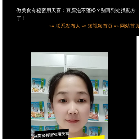
做美食有秘密用天喜：豆腐泡不蓬松？别再到处找配方
了！
»»
联系发布人
»»
短视频首页
»»
网站首