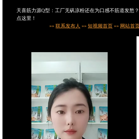
天喜筋力源Q型：工厂无矾凉粉还在为口感不筋道发愁
点这里！
»»
联系发布人
»»
短视频首页
»»
网站首