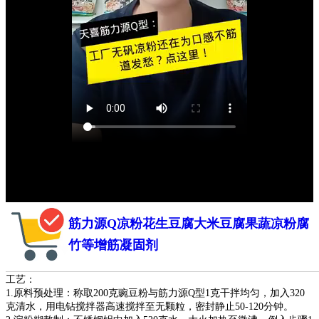
筋力源Q凉粉花生豆腐大米豆腐果蔬凉粉腐
竹等增筋凝固剂
无矾凉粉商业配方：豌豆粉200克、筋力源Q型1克、清水840克。
工艺：
1.原料预处理：称取200克豌豆粉与筋力源Q型1克干拌均匀，加入320
克清水，用电钻搅拌器高速搅拌至无颗粒，密封静止50-120分钟。