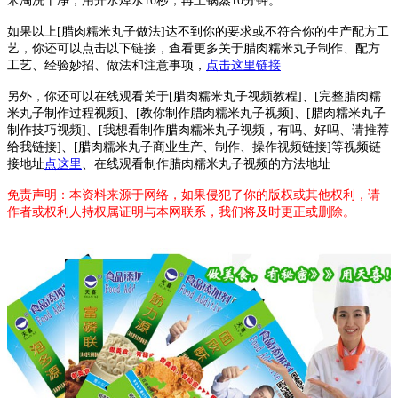
米淘洗干净，用开水焯水10秒，再上锅蒸10分钟。
如果以上[腊肉糯米丸子做法]达不到你的要求或不符合你的生产配方工
艺，你还可以点击以下链接，查看更多关于腊肉糯米丸子制作、配方
工艺、经验妙招、做法和注意事项，
点击这里链接
另外，你还可以在线观看关于[腊肉糯米丸子视频教程]、[完整腊肉糯
米丸子制作过程视频]、[教你制作腊肉糯米丸子视频]、[腊肉糯米丸子
制作技巧视频]、[我想看制作腊肉糯米丸子视频，有吗、好吗、请推荐
给我链接]、[腊肉糯米丸子商业生产、制作、操作视频链接]等视频链
接地址
点这里
、在线观看制作腊肉糯米丸子视频的方法地址
免责声明：本资料来源于网络，如果侵犯了你的版权或其他权利，请
作者或权利人持权属证明与本网联系，我们将及时更正或删除。