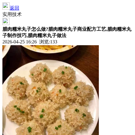
返回
实用技术
腊肉糯米丸子怎么做?腊肉糯米丸子商业配方工艺,腊肉糯米丸
子制作技巧,腊肉糯米丸子做法
2026-04-25 16:26 浏览:
133