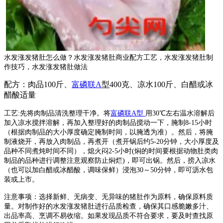
水发涨发猪肚怎么做？水发涨发猪肚商业配方工艺，水发涨发猪肚制
作技巧，水发涨发猪肚做法
配方：肉品100斤、
富磷联A
型
400克、凉水100斤、白醋或冰
醋酸适量
工艺:先将肉制品清洗整理干净。将
富磷联A型
用30℃左右温水溶解后
加入凉水搅拌溶解，再加入整理好的肉制品搅动一下，腌制8-15小时
（根据肉制品的大小厚度确定腌制时间，以腌透为准）。然后，将腌
制液烧开，再放入肉制品，再煮开（煮开锅后约5-20分钟，大小厚度及
品种不同煮炖时间不同），熄火闷2-5小时(焖的时间要根据动物肚类肉
制品的品种进行调整注意观察防止焖烂)，即可出锅。然后，捞入凉水
（也可以加白醋或冰醋酸，调味保鲜）浸泡30～50分钟，即可沥水包
装或上市。
注意事项：选择新鲜、无病变、无异味的猪肚作为原料，确保原料质
量。对制作好的水发涨发猪肚进行品质检查，确保其口感脆嫩多汁、
出品率高、烹调不易收缩。如果发现品质不符合要求，要及时查找原