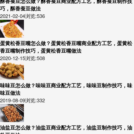
酥香蚕豆怎么做？酥香蚕豆商业配方工艺，酥香蚕豆制作技
巧，酥香蚕豆做法
2021-02-04
浏览:536
蛋黄松香豆嘴怎么做？蛋黄松香豆嘴商业配方工艺，蛋黄松
香豆嘴制作技巧，蛋黄松香豆嘴做法
2020-12-15
浏览:508
味味豆怎么做？味味豆商业配方工艺，味味豆制作技巧，味
味豆做法
2019-08-09
浏览:332
油盐豆怎么做？油盐豆商业配方工艺，油盐豆制作技巧，油