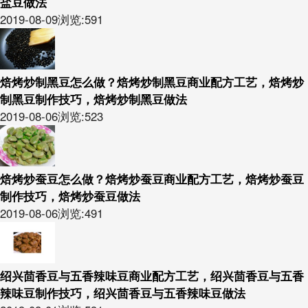
盐豆做法
2019-08-09
浏览:591
焙烤炒制黑豆怎么做？焙烤炒制黑豆商业配方工艺，焙烤炒
制黑豆制作技巧，焙烤炒制黑豆做法
2019-08-06
浏览:523
焙烤炒蚕豆怎么做？焙烤炒蚕豆商业配方工艺，焙烤炒蚕豆
制作技巧，焙烤炒蚕豆做法
2019-08-06
浏览:491
绍兴茴香豆与五香辣味豆商业配方工艺，绍兴茴香豆与五香
辣味豆制作技巧，绍兴茴香豆与五香辣味豆做法