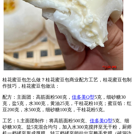
桂花蜜豆包怎么做？桂花蜜豆包商业配方工艺，桂花蜜豆包制
作技巧，桂花蜜豆包做法：
配方：主面团：高筋面粉500克，
佳多美Q型
5克，细砂糖30
克，盐5克，水300克，黄油25克，干桂花粉10克；蜜豆馅：红
豆200克，水500克，细砂糖100克，干桂花粉5克。
工艺：1.主面团制作：将高筋面粉500克、
佳多美Q型
5克、细
砂糖30克、盐5克混合均匀，加入水300克搅拌至无干粉，厨师
机一档揉至形成厚膜，转三档揉至能拉出完整手套膜（破洞边