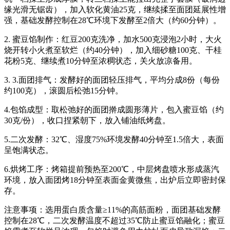
缘光滑无锯齿），加入软化黄油25克，继续揉至面团延展性增
强，基础发酵控制在28℃环境下发酵至2倍大（约60分钟）。
2. 蜜豆馅制作：红豆200克洗净，加水500克浸泡2小时，大火
烧开转小火煮至软烂（约40分钟），加入细砂糖100克、干桂
花粉5克、继续煮10分钟至浓稠状态，关火放凉备用。
3. 3.面团排气：发酵好的面团轻压排气，平均分成8份（每份
约100克），滚圆后松弛15分钟。
4.包馅成型：取松弛好的面团擀成圆形薄片，包入蜜豆馅（约
30克/份），收口捏紧朝下，放入铺油纸烤盘。
5.二次发酵：32℃、湿度75%环境发酵40分钟至1.5倍大，表面
呈饱满状态。
6.烘烤工序：烤箱提前预热至200℃，中层烤盘喷水形成蒸汽
环境，放入面团烤18分钟至表面金黄微焦，出炉后立即密封保
存。
注意事项：选用蛋白质含量≥11%的高筋面粉，面团基础发酵
控制在28℃，二次发酵温度不超过35℃防止蜜豆馅融化；蜜豆