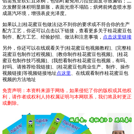
馅需煮至软烂且浓稠，包馅时避免用力拉扯面皮导致漏馅；二
次发酵至体积明显膨胀，表面光滑不塌陷；烘烤前烤盘喷水形
成蒸汽环境，增强表皮光泽度。
如果以上[桂花蜜豆包做法]达不到你的要求或不符合你的生产
配方工艺，你还可以点击以下链接，查看更多关于桂花蜜豆包
制作、配方工艺、经验妙招、做法和注意事项，
点击这里链接
另外，你还可以在线观看关于[桂花蜜豆包视频教程]、[完整桂
花蜜豆包制作过程视频]、[教你制作桂花蜜豆包视频]、[桂花
蜜豆包制作技巧视频]、[我想看制作桂花蜜豆包视频，有吗、
好吗、请推荐给我链接]、[桂花蜜豆包商业生产、制作、操作
视频链接]等视频链接地址
点这里
、在线观看制作桂花蜜豆包
视频的方法地址
免责声明：本资料来源于网络，如果侵犯了你的版权或其他权
利，请作者或权利人持权属证明与本网联系，我们将及时更正
或删除。