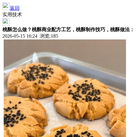
返回
实用技术
桃酥怎么做？桃酥商业配方工艺，桃酥制作技巧，桃酥做法：
2026-05-15 16:24 浏览:
185