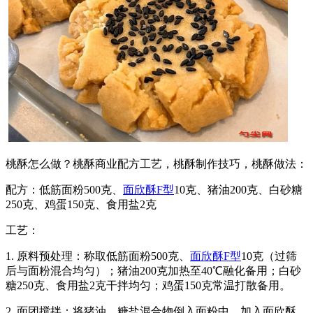
桃酥怎么做？桃酥商业配方工艺，桃酥制作技巧，桃酥做法：
配方：低筋面粉500克、
面欣酥F型
10克、猪油200克、白砂糖
250克、鸡蛋150克、食用盐2克
工艺：
1. 原料预处理：称取低筋面粉500克、
面欣酥F型
10克（过筛
后与面粉混合均匀）；猪油200克加热至40℃融化备用；白砂
糖250克、食用盐2克干拌均匀；鸡蛋150克常温打散备用。
2. 面团搅拌：将猪油、糖盐混合物倒入面粉中，加入面欣酥