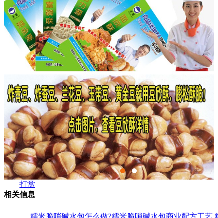
广告
打赏
相关信息
糯米脆哨碱水包怎么做?糯米脆哨碱水包商业配方工艺,