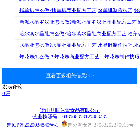
烤羊排怎么做?烤羊排商业配方工艺,烤羊排制作技巧,烤
新派水晶罗汉肚怎么做?新派水晶罗汉肚商业配方工艺,
哈尔滨水晶肚怎么做?哈尔滨水晶肚商业配方工艺,哈尔
水晶肚怎么做?水晶肚商业配方工艺,水晶肚制作技巧,水
炸花卷怎么做？炸花卷商业配方工艺，炸花卷制作技巧
查看更多相关信息>>>
发表评论
0评
梁山县味达蕾食品有限公司
营业执照号：913708323127883432
鲁ICP备2020034840号-1
鲁公网安备 37083202370913号